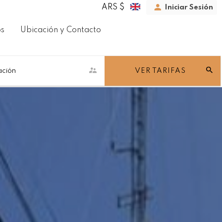
ARS $
Iniciar Sesión
os
Ubicación y Contacto
ación
VER TARIFAS