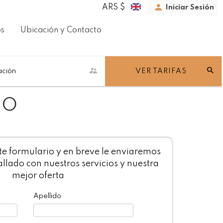
ARS $
Iniciar Sesión
os
Ubicación y Contacto
ación
VER TARIFAS
TO
te formulario y en breve le enviaremos
llado con nuestros servicios y nuestra
mejor oferta
Apellido