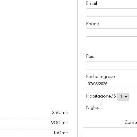
Email
Phone
País
Fecha Ingreso
Habitacione/s
1
Nights
350 mts
Consul
900 mts
150mts