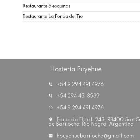
Restaurante 5 esquinas
Restaurante La Fonda del Tio
Hostería Puyehue
+54 9 294 491 4976
+54 294 451 8539
+54 9 294 491 4976
Eduardo Elordi 243, R8400 San C
de Bariloche, Río Negro, Argentina
hpuyehuebariloche@gmail.com