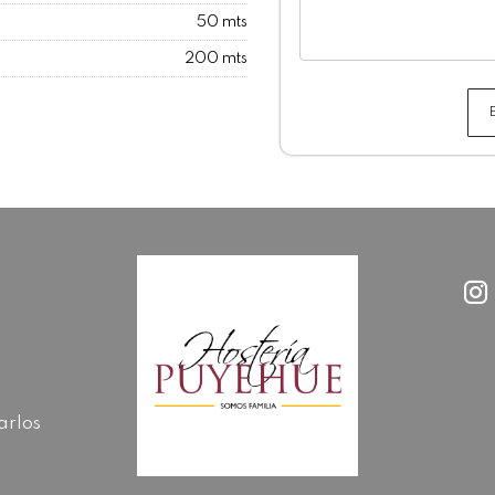
50 mts
200 mts
arlos