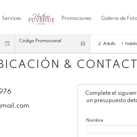
Services
Promociones
Galeria de Fot
Código Promocional
2
Adults
•
1
habit
BICACIÓN & CONTAC
4976
Complete el siguien
un presupuesto deta
gmail.com
Nombre