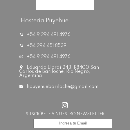
Hostería Puyehue
+54 9 294 491 4976
+54 294 451 8539
+54 9 294 491 4976
Eduardo Elordi 243, R8400 San
Carlos de Bariloche, Río Negro,
Argentina
hpuyehuebariloche@gmail.com
SUSCRÍBETE A NUESTRO NEWSLETTER